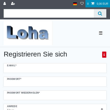
0
0,00 EUR
☰
Registrieren Sie sich
Honig
E-MAIL*
registrieren
PASSWORT*
PASSWORT WIEDERHOLEN*
ANREDE