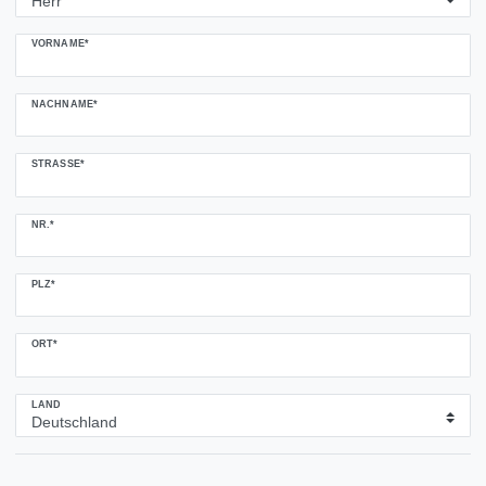
VORNAME*
NACHNAME*
STRASSE*
NR.*
PLZ*
ORT*
LAND