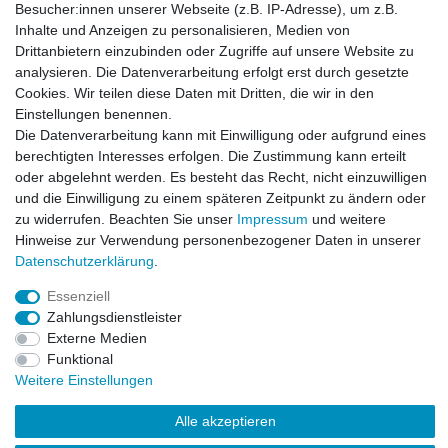
Besucher:innen unserer Webseite (z.B. IP-Adresse), um z.B.
Inhalte und Anzeigen zu personalisieren, Medien von
Drittanbietern einzubinden oder Zugriffe auf unsere Website zu
analysieren. Die Datenverarbeitung erfolgt erst durch gesetzte
Cookies. Wir teilen diese Daten mit Dritten, die wir in den
Einstellungen benennen.
Die Datenverarbeitung kann mit Einwilligung oder aufgrund eines
berechtigten Interesses erfolgen. Die Zustimmung kann erteilt
Impressum
Daten­schutz­erklärung
AGB
Kontakt
oder abgelehnt werden. Es besteht das Recht, nicht einzuwilligen
und die Einwilligung zu einem späteren Zeitpunkt zu ändern oder
zu widerrufen. Beachten Sie unser
Impressum
und weitere
Hinweise zur Verwendung personenbezogener Daten in unserer
Daten­schutz­erklärung
.
© Copyright 2026 Lochner UG (haftungsbeschränkt),
Ostring 63, 67105 Schifferstadt, Germany | Alle Rechte
Essenziell
vorbehalten.
Zahlungsdienstleister
Externe Medien
Alle Markennamen, Warenzeichen sowie sämtliche
Funktional
Produktbilder und Beschreibungen sind Eigentum Ihrer
Weitere Einstellungen
rechtmäßigen Eigentümer und dienen hier nur der
Beschreibung.
Alle akzeptieren
Preise nur für registrierte Händler, ansonsten zeigt der