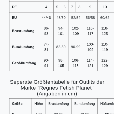
DE
4
5
6
7
8
9
10
EU
44/46
48/50
52/54
56/58
60/62
86-
94-
102-
110-
118-
Brustumfang
93
101
109
117
125
74-
100-
110-
Bundumfang
82-89
90-99
81
109
119
90-
98-
106-
114-
122-
Gesäßumfang
91
105
113
121
129
Seperate Größtentabelle für Outfits der
Marke "Regnes Fetish Planet"
(Angaben in cm)
Größe
Höhe
Brustumfang
Bundumfang
Hüftumf