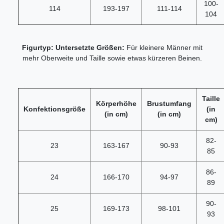
100-
114
193-197
111-114
104
Figurtyp: Untersetzte Größen:
Für kleinere Männer mit
mehr Oberweite und Taille sowie etwas kürzeren Beinen.
Taille
Körperhöhe
Brustumfang
Konfektionsgröße
(in
(in cm)
(in cm)
cm)
82-
23
163-167
90-93
85
86-
24
166-170
94-97
89
90-
25
169-173
98-101
93