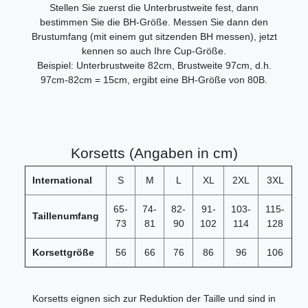
Stellen Sie zuerst die Unterbrustweite fest, dann
bestimmen Sie die BH-Größe. Messen Sie dann den
Brustumfang (mit einem gut sitzenden BH messen), jetzt
kennen so auch Ihre Cup-Größe.
Beispiel: Unterbrustweite 82cm, Brustweite 97cm, d.h.
97cm-82cm = 15cm, ergibt eine BH-Größe von 80B.
Korsetts (Angaben in cm)
International
S
M
L
XL
2XL
3XL
65-
74-
82-
91-
103-
115-
Taillenumfang
73
81
90
102
114
128
Korsettgröße
56
66
76
86
96
106
Korsetts eignen sich zur Reduktion der Taille und sind in