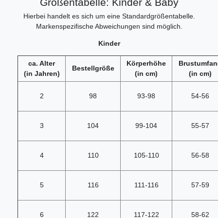
Größentabelle: Kinder & Baby
Hierbei handelt es sich um eine Standardgrößentabelle.
Markenspezifische Abweichungen sind möglich.
Kinder
ca. Alter
Körperhöhe
Brustumfan
Bestellgröße
(in Jahren)
(in cm)
(in cm)
2
98
93-98
54-56
3
104
99-104
55-57
4
110
105-110
56-58
5
116
111-116
57-59
6
122
117-122
58-62