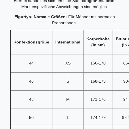
Hierbei handelt es sich um eine Standardgrößentabelle.
Markenspezifische Abweichungen sind möglich.
Figurtyp: Normale Größen:
Für Männer mit normalen
Proportionen.
Körperhöhe
Brust
Konfektionsgröße
International
(in cm)
(in
44
XS
166-170
86
46
S
168-173
90
48
M
171-176
94
50
L
174-179
98-