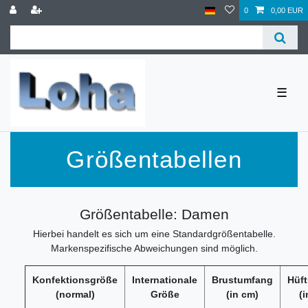
0
0,00 EUR
☰
Größentabellen
Größentabelle: Damen
Hierbei handelt es sich um eine Standardgrößentabelle.
Markenspezifische Abweichungen sind möglich.
Konfektionsgröße
Internationale
Brustumfang
Hüf
(normal)
Größe
(in cm)
(