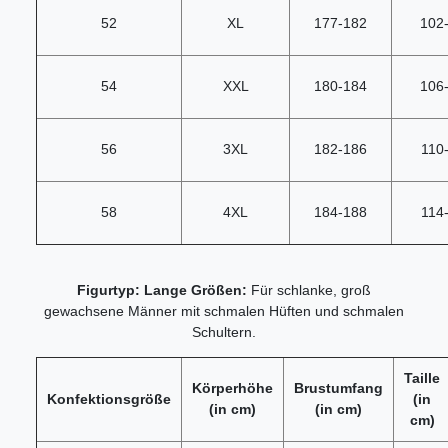
52
XL
177-182
102
54
XXL
180-184
106
56
3XL
182-186
110
58
4XL
184-188
114
Figurtyp: Lange Größen:
Für schlanke, groß
gewachsene Männer mit schmalen Hüften und schmalen
Schultern.
Taille
Körperhöhe
Brustumfang
Konfektionsgröße
(in
(in cm)
(in cm)
cm)