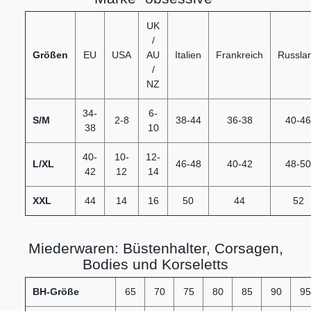
UK
/
Größen
EU
USA
AU
Italien
Frankreich
Russla
/
NZ
34-
6-
S/M
2-8
38-44
36-38
40-46
38
10
40-
10-
12-
L/XL
46-48
40-42
48-50
42
12
14
XXL
44
14
16
50
44
52
Miederwaren: Büstenhalter, Corsagen,
Bodies und Korseletts
BH-Größe
65
70
75
80
85
90
95