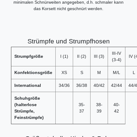
minimalen Schnürweiten angegeben, d.h. schmaler kann
das Korsett nicht geschnürt werden.
Strümpfe und Strumpfhosen
III-IV
Strumpfgröße
I (1)
II (2)
III (3)
IV (
(3-4)
Konfektionsgröße
XS
S
M
M/L
L
International
34/36
36/38
40/42
42/44
44/
Schuhgröße
(halterlose
35-
38-
40-
Strümpfe,
37
39
42
Feinstrümpfe)