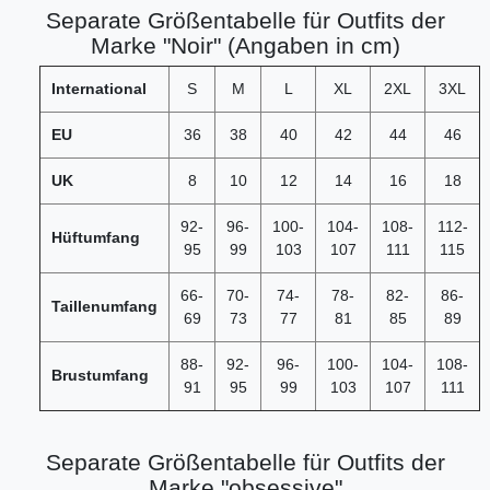
Separate Größentabelle für Outfits der
Marke "Noir" (Angaben in cm)
International
S
M
L
XL
2XL
3XL
EU
36
38
40
42
44
46
UK
8
10
12
14
16
18
92-
96-
100-
104-
108-
112-
Hüftumfang
95
99
103
107
111
115
66-
70-
74-
78-
82-
86-
Taillenumfang
69
73
77
81
85
89
88-
92-
96-
100-
104-
108-
Brustumfang
91
95
99
103
107
111
Separate Größentabelle für Outfits der
Marke "obsessive"