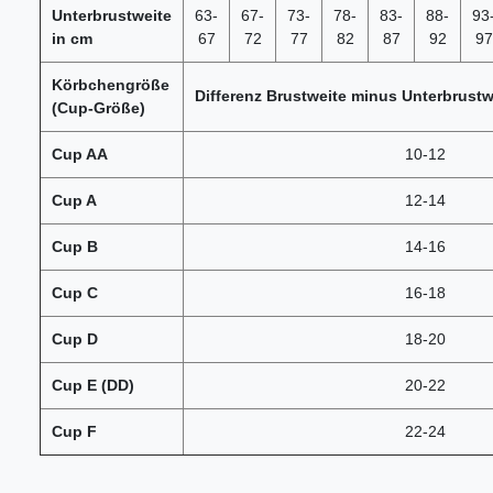
Unterbrustweite
63-
67-
73-
78-
83-
88-
93
in cm
67
72
77
82
87
92
97
Körbchengröße
Differenz Brustweite minus Unterbrustw
(Cup-Größe)
Cup AA
10-12
Cup A
12-14
Cup B
14-16
Cup C
16-18
Cup D
18-20
Cup E (DD)
20-22
Cup F
22-24