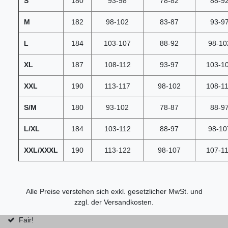
S
180
93-98
78-82
88-9
M
182
98-102
83-87
93-9
L
184
103-107
88-92
98-10
XL
187
108-112
93-97
103-1
XXL
190
113-117
98-102
108-1
S/M
180
93-102
78-87
88-9
L/XL
184
103-112
88-97
98-10
XXL/XXXL
190
113-122
98-107
107-1
Alle Preise verstehen sich exkl. gesetzlicher MwSt. und
zzgl. der
Versandkosten
.
Fair!