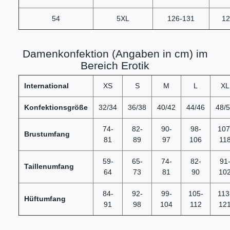
54
5XL
126-131
12
Damenkonfektion (Angaben in cm) im
Bereich Erotik
International
XS
S
M
L
XL
Konfektionsgröße
32/34
36/38
40/42
44/46
48/
74-
82-
90-
98-
107
Brustumfang
81
89
97
106
11
59-
65-
74-
82-
91
Taillenumfang
64
73
81
90
10
84-
92-
99-
105-
113
Hüftumfang
91
98
104
112
12